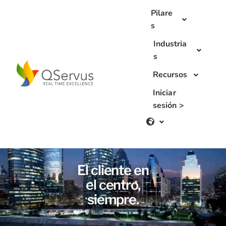
Skip
Pilare
to
s
content
Industria
s
Recursos
Iniciar
sesión >
El cliente en
el centro,
siempre.