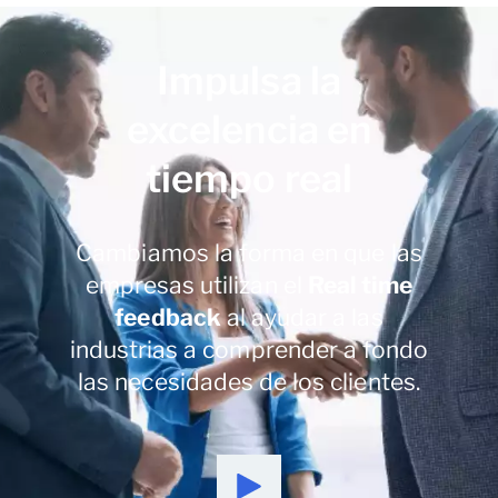
Impulsa la
excelencia en
tiempo real
Cambiamos la forma en que las
empresas utilizan el
Real time
feedback
al ayudar a las
industrias a comprender a fondo
las necesidades de los clientes.