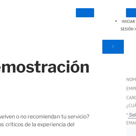
INICIAR
SESIÓN 
X
demostración
NOM
EMP
CAR
¿CU
*
uelven o no recomiendan tu servicio?
EMA
s críticos de la experiencia del