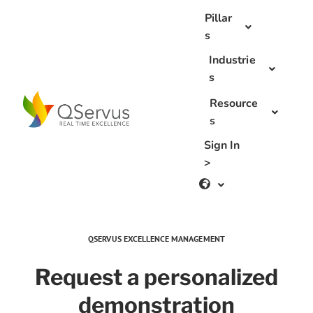
Skip
Pillar
to
s
content
Industrie
s
Resource
s
Sign In
>
QSERVUS EXCELLENCE MANAGEMENT
Request a personalized
demonstration