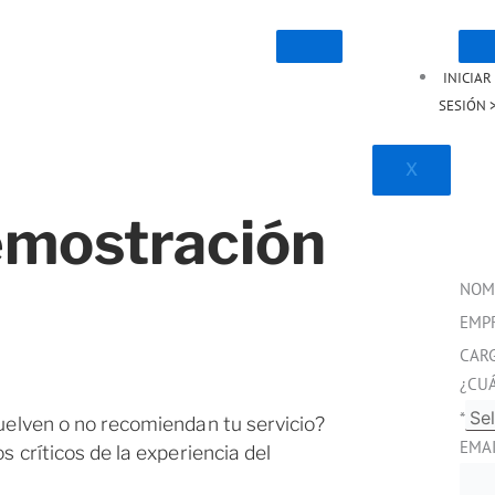
INICIAR
SESIÓN 
X
demostración
NOM
EMP
CAR
¿CU
*
uelven o no recomiendan tu servicio?
EMA
s críticos de la experiencia del